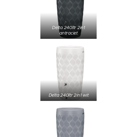
Delta 240ltr 2in1
antraciet
Delta 240ltr 2in1 wit